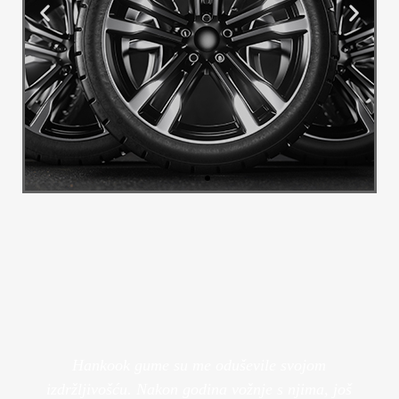
Alu Felge
Transformirajte izgled svog vozila s
našim luksuznim felgama.
Pogledaj Više
Hankook gume su me oduševile svojom
izdržljivošću. Nakon godina vožnje s njima, još