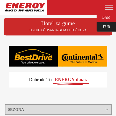
BAM
Hotel za gume
EUR
USLUGA ČUVANJA GUMA I TOČKOVA
Dobrodošli u
ENERGY d.o.o.