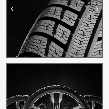
Montaža i
Balans
Pružamo uslugu montaže i
balansa guma
Pogledaj Više