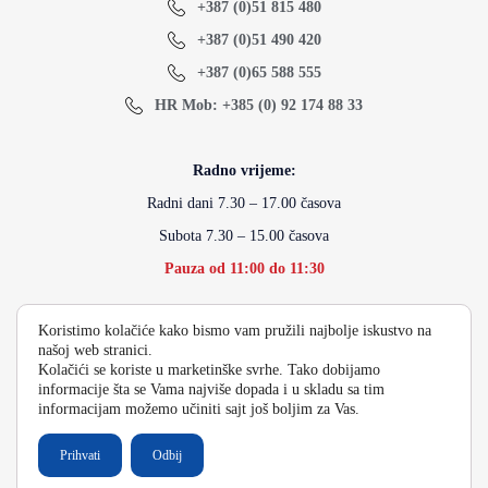
+387 (0)51 815 480
+387 (0)51 490 420
+387 (0)65 588 555
HR Mob: +385 (0) 92 174 88 33
Radno vrijeme:
Radni dani 7.30 – 17.00 časova
Subota 7.30 – 15.00 časova
Pauza od 11:00 do 11:30
Koristimo kolačiće kako bismo vam pružili najbolje iskustvo na
info@energydoo.com
našoj web stranici.
Kolačići se koriste u marketinške svrhe. Tako dobijamo
informacije šta se Vama najviše dopada i u skladu sa tim
informacijam možemo učiniti sajt još boljim za Vas.
2026 Copyright Energy Auto Gume
Prihvati
Odbij