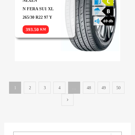
NEXEN
N FERA SU1 XL
265/30 R22 97 Y
393.50
KM
1
2
3
4
…
48
49
50