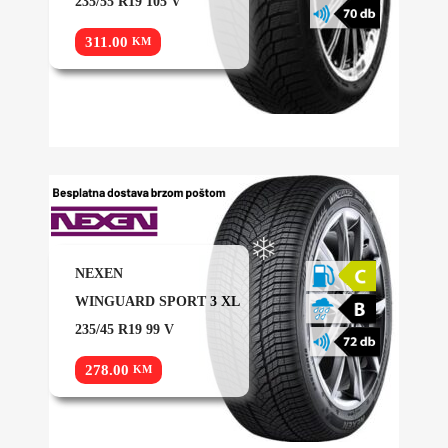
235/55 R19 105 V
311.00
KM
NEXEN
WINGUARD SPORT 3 XL
235/45 R19 99 V
278.00
KM