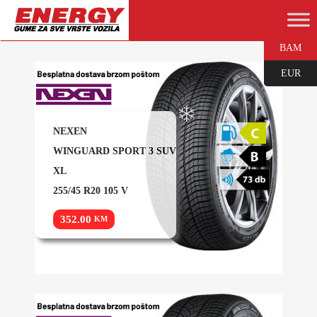
BAM
EUR
NEXEN
WINGUARD SPORT 3 SUV
XL
255/45 R20 105 V
352.00
KM