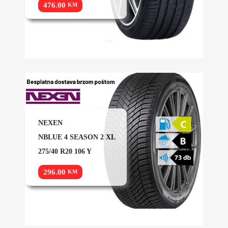
476.00
KM
NEXEN
NBLUE 4 SEASON 2 XL
275/40 R20 106 Y
296.00
KM