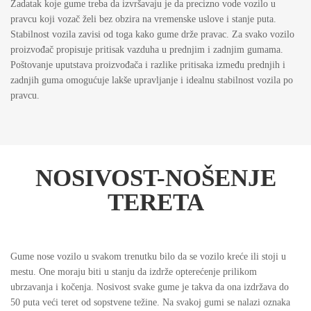
Zadatak koje gume treba da izvršavaju je da precizno vode vozilo u
pravcu koji vozač želi bez obzira na vremenske uslove i stanje puta.
Stabilnost vozila zavisi od toga kako gume drže pravac. Za svako vozilo
proizvođač propisuje pritisak vazduha u prednjim i zadnjim gumama.
Poštovanje uputstava proizvođača i razlike pritisaka između prednjih i
zadnjih guma omogućuje lakše upravljanje i idealnu stabilnost vozila po
pravcu.
NOSIVOST-NOŠENJE
TERETA
Gume nose vozilo u svakom trenutku bilo da se vozilo kreće ili stoji u
mestu. One moraju biti u stanju da izdrže opterećenje prilikom
ubrzavanja i kočenja. Nosivost svake gume je takva da ona izdržava do
50 puta veći teret od sopstvene težine. Na svakoj gumi se nalazi oznaka