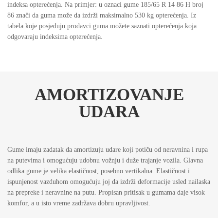
indeksa opterećenja. Na primjer: u oznaci gume 185/65 R 14 86 H broj
86 znači da guma može da izdrži maksimalno 530 kg opterećenja. Iz
tabela koje posjeduju prodavci guma možete saznati opterećenja koja
odgovaraju indeksima opterećenja.
AMORTIZOVANJE
UDARA
Gume imaju zadatak da amortizuju udare koji potiču od neravnina i rupa
na putevima i omogućuju udobnu vožnju i duže trajanje vozila. Glavna
odlika gume je velika elastičnost, posebno vertikalna. Elastičnost i
ispunjenost vazduhom omogućuju joj da izdrži deformacije usled nailaska
na prepreke i neravnine na putu. Propisan pritisak u gumama daje visok
komfor, a u isto vreme zadržava dobru upravljivost.