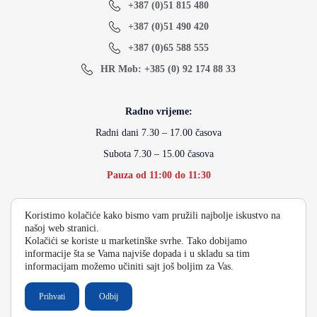
+387 (0)51 815 480
+387 (0)51 490 420
+387 (0)65 588 555
HR Mob: +385 (0) 92 174 88 33
Radno vrijeme:
Radni dani 7.30 – 17.00 časova
Subota 7.30 – 15.00 časova
Pauza od 11:00 do 11:30
Koristimo kolačiće kako bismo vam pružili najbolje iskustvo na
info@energydoo.com
našoj web stranici.
Kolačići se koriste u marketinške svrhe. Tako dobijamo
informacije šta se Vama najviše dopada i u skladu sa tim
informacijam možemo učiniti sajt još boljim za Vas.
2026 Copyright Energy Auto Gume
Prihvati
Odbij