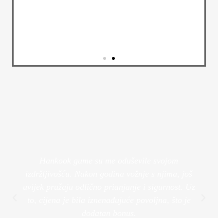
Alu Felge
Transformirajte izgled svog vozila s
našim luksuznim felgama.
Pogledaj Više
Hankook gume su me oduševile svojom
izdržljivošću. Nakon godina vožnje s njima, još
uvijek pružaju odlično prianjanje i sigurnost. Uz
to, cijena je bila iznenađujuće povoljna, što je
dodatan bonus.