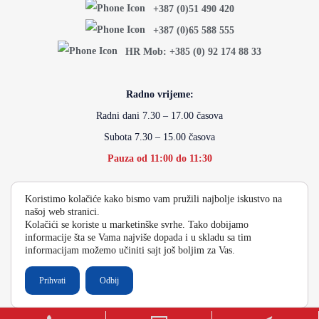
+387 (0)51 490 420
+387 (0)65 588 555
HR Mob: +385 (0) 92 174 88 33
Radno vrijeme:
Radni dani 7.30 – 17.00 časova
Subota 7.30 – 15.00 časova
Pauza od 11:00 do 11:30
Koristimo kolačiće kako bismo vam pružili najbolje iskustvo na
info@energydoo.com
našoj web stranici.
Kolačići se koriste u marketinške svrhe. Tako dobijamo
informacije šta se Vama najviše dopada i u skladu sa tim
informacijam možemo učiniti sajt još boljim za Vas.
2026 Copyright Energy Auto Gume
Prihvati
Odbij