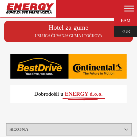
BAM
Hotel za gume
EUR
USLUGA ČUVANJA GUMA I TOČKOVA
Dobrodošli u
ENERGY d.o.o.