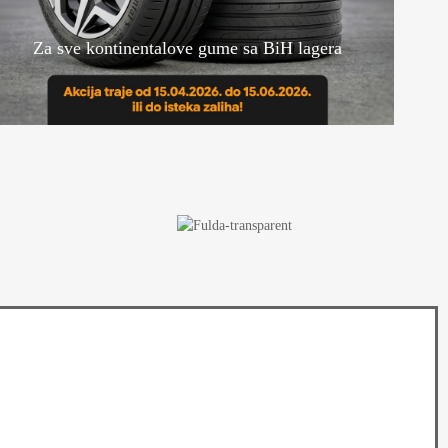
Za sve kontinentalove gume sa BiH lagera