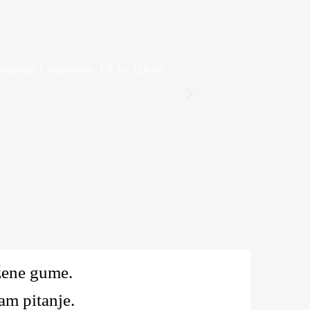
Pogledaj Više
janje i sigurnost. Uz to, cijena
ažene gume.
am pitanje.