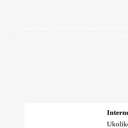
Pogledaj Više
Pogledaj Više
.
Hankook gume su me oduševile svojom izdržljivošću. 
je bi
Intern
Ukoliko