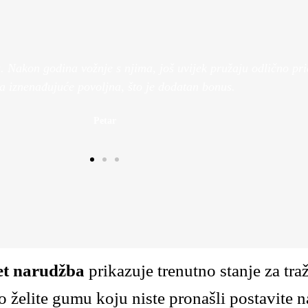
Pogledaj Više
Nakon godina vožnje s njima, još uvijek pružaju odlično prian
la iznenađujuće povoljna, što je dodatan bonus.
Petar
et narudžba
prikazuje trenutno stanje za tr
 želite gumu koju niste pronašli postavite n