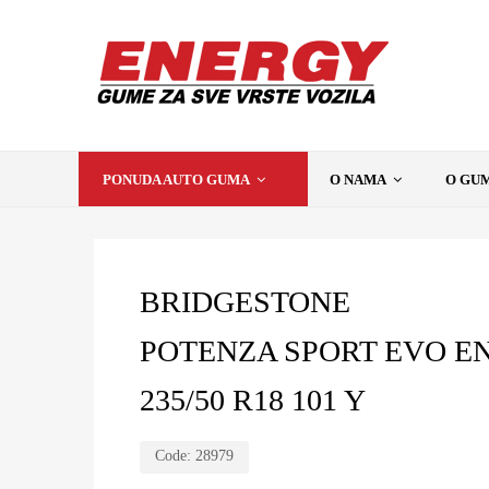
PONUDA AUTO GUMA
O NAMA
O GU
BRIDGESTONE
POTENZA SPORT EVO E
235/50 R18 101 Y
Code:
28979