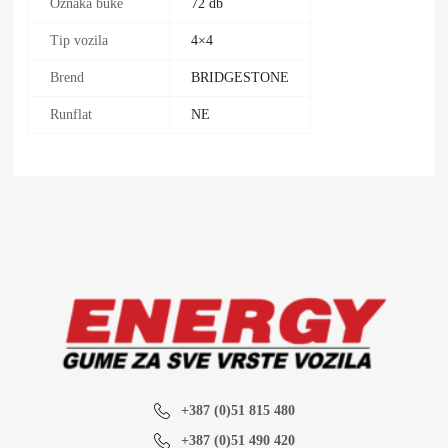
Oznaka buke
72 db
Tip vozila
4×4
Brend
BRIDGESTONE
Runflat
NE
+387 (0)51 815 480
+387 (0)51 490 420