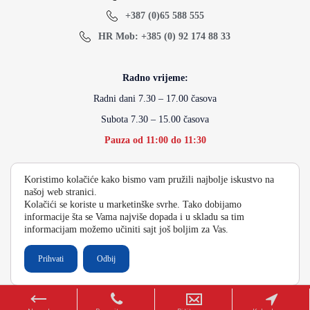
+387 (0)65 588 555
HR Mob: +385 (0) 92 174 88 33
Radno vrijeme:
Radni dani 7.30 – 17.00 časova
Subota 7.30 – 15.00 časova
Pauza od 11:00 do 11:30
Koristimo kolačiće kako bismo vam pružili najbolje iskustvo na
info@energydoo.com
našoj web stranici.
Kolačići se koriste u marketinške svrhe. Tako dobijamo
informacije šta se Vama najviše dopada i u skladu sa tim
informacijam možemo učiniti sajt još boljim za Vas.
2026 Copyright Energy Auto Gume
Prihvati
Odbij