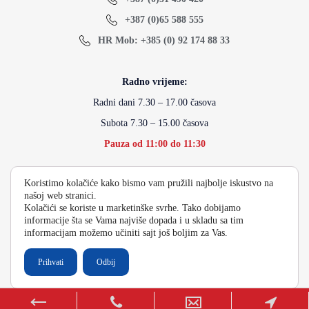
+387 (0)65 588 555
HR Mob: +385 (0) 92 174 88 33
Radno vrijeme:
Radni dani 7.30 – 17.00 časova
Subota 7.30 – 15.00 časova
Pauza od 11:00 do 11:30
Koristimo kolačiće kako bismo vam pružili najbolje iskustvo na
info@energydoo.com
našoj web stranici.
Kolačići se koriste u marketinške svrhe. Tako dobijamo
informacije šta se Vama najviše dopada i u skladu sa tim
informacijam možemo učiniti sajt još boljim za Vas.
2026 Copyright Energy Auto Gume
Prihvati
Odbij