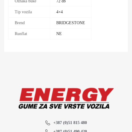
Oznaka buke
72 db
Tip vozila
4×4
Brend
BRIDGESTONE
Runflat
NE
+387 (0)51 815 480
+387 (0)51 490 420