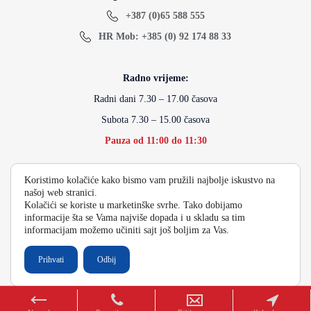
+387 (0)65 588 555
HR Mob: +385 (0) 92 174 88 33
Radno vrijeme:
Radni dani 7.30 – 17.00 časova
Subota 7.30 – 15.00 časova
Pauza od 11:00 do 11:30
Koristimo kolačiće kako bismo vam pružili najbolje iskustvo na
info@energydoo.com
našoj web stranici.
Kolačići se koriste u marketinške svrhe. Tako dobijamo
informacije šta se Vama najviše dopada i u skladu sa tim
informacijam možemo učiniti sajt još boljim za Vas.
2026 Copyright Energy Auto Gume
Prihvati
Odbij