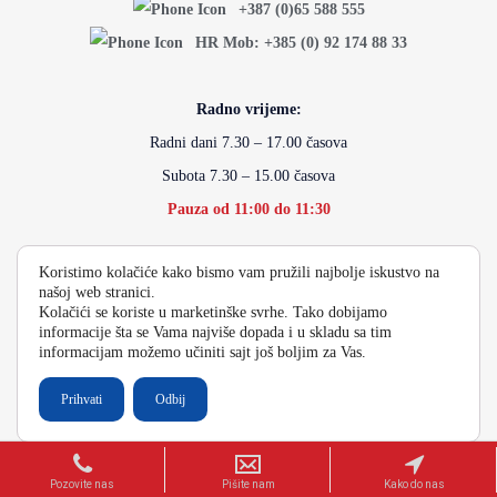
+387 (0)65 588 555
HR Mob: +385 (0) 92 174 88 33
Radno vrijeme:
Radni dani 7.30 – 17.00 časova
Subota 7.30 – 15.00 časova
Pauza od 11:00 do 11:30
Koristimo kolačiće kako bismo vam pružili najbolje iskustvo na
info@energydoo.com
našoj web stranici.
Kolačići se koriste u marketinške svrhe. Tako dobijamo
informacije šta se Vama najviše dopada i u skladu sa tim
informacijam možemo učiniti sajt još boljim za Vas.
2026 Copyright Energy Auto Gume
Prihvati
Odbij