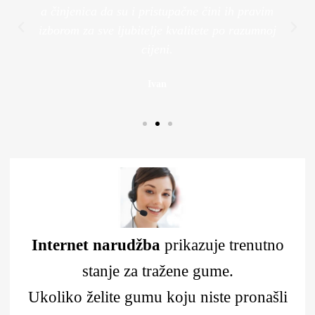
a činjenica da su i pristupačne čini ih pravim
izborom za sve ljubitelje kvalitete po razumnoj
cijeni.
Ivan
Internet narudžba
prikazuje trenutno
stanje za tražene gume.
Ukoliko želite gumu koju niste pronašli