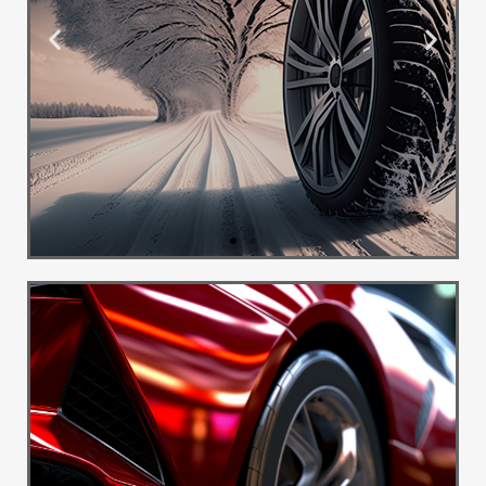
Ponuda
Guma
Besplatna
dostava
Pogledaj
Više