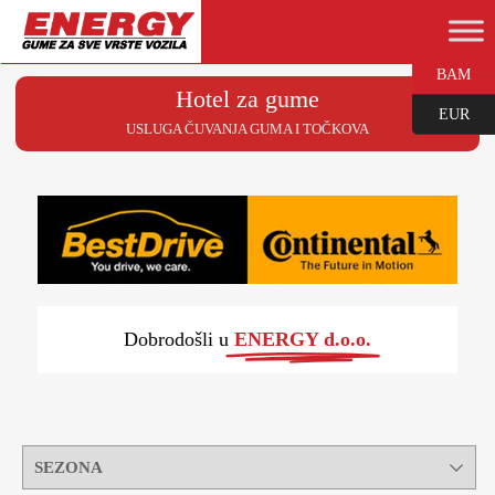
BAM
Hotel za gume
EUR
USLUGA ČUVANJA GUMA I TOČKOVA
Dobrodošli u
ENERGY d.o.o.