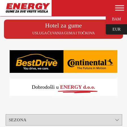
BAM
Hotel za gume
EUR
USLUGA ČUVANJA GUMA I TOČKOVA
Dobrodošli u
ENERGY d.o.o.