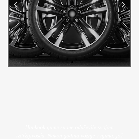
Alu Felge
Transformirajte izgled svog vozila s
našim luksuznim felgama.
Pogledaj Više
Hankook gume su me oduševile svojom
izdržljivošću. Nakon godina vožnje s njima, još