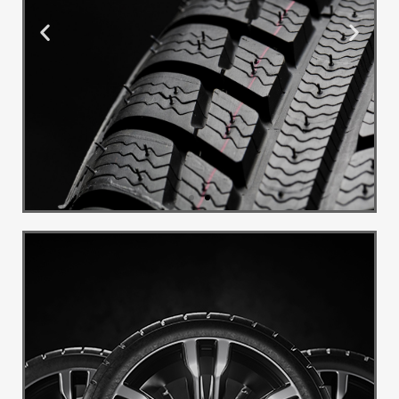
Montaža i
Balans
Pružamo uslugu montaže i
balansa guma
Pogledaj Više