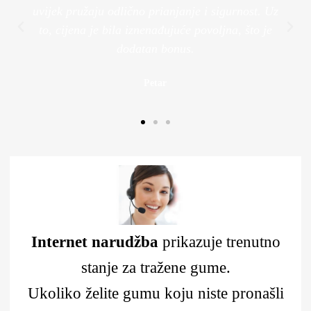
uvijek pružaju odlično prianjanje i sigurnost. Uz
to, cijena je bila iznenađujuće povoljna, što je
dodatan bonus.
Petar
Internet narudžba
prikazuje trenutno
stanje za tražene gume.
Ukoliko želite gumu koju niste pronašli