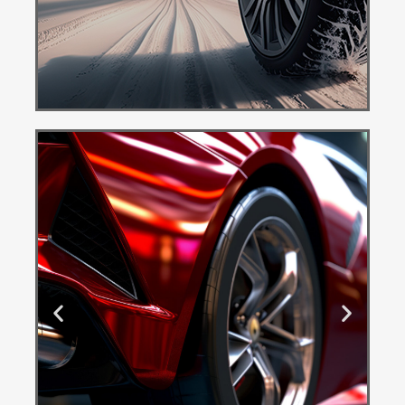
Ponuda
Guma
Besplatna
dostava
Pogledaj
Više