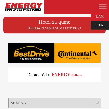
BAM
Hotel za gume
EUR
USLUGA ČUVANJA GUMA I TOČKOVA
Dobrodošli u
ENERGY d.o.o.