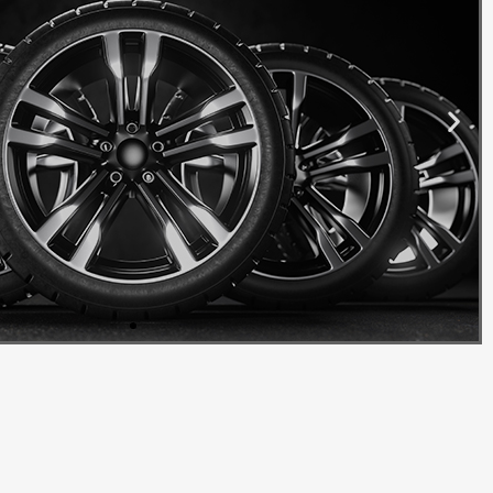
Alu Felge
irajte izgled svog vozila s