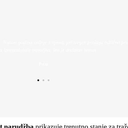
naši
Besplatna dostava
Pogledaj Više
Nakon godina vožnje s njima, još uvijek pružaju odlično prian
la iznenađujuće povoljna, što je dodatan bonus.
Petar
et narudžba
prikazuje trenutno stanje za tra