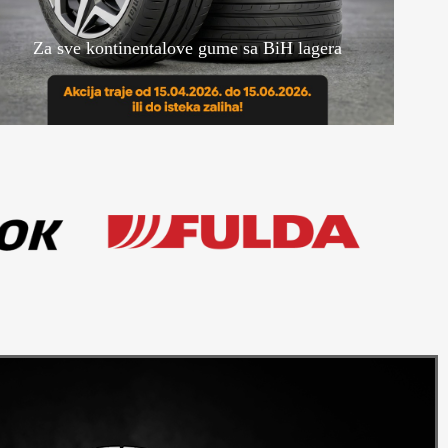
Za sve kontinentalove gume sa BiH lagera