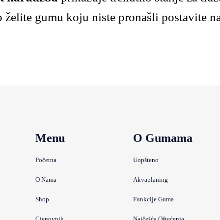
 želite gumu koju niste pronašli postavite n
Menu
O Gumama
Početna
Uopšteno
O Nama
Akvaplaning
Shop
Funkcije Guma
Cjenovnik
Najčešća Oštećenja