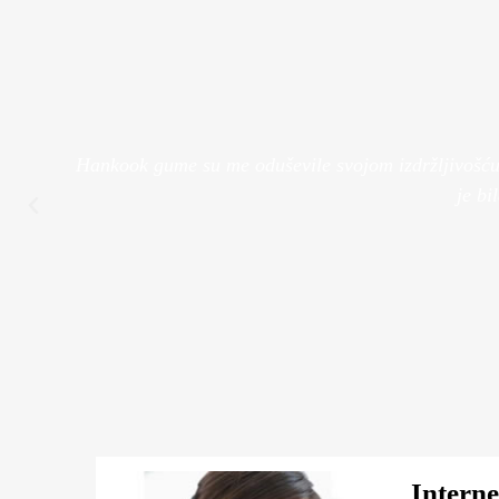
Pružamo uslugu montaže i
Bolje performanse
balansa guma
Pogledaj Više
Pogledaj Više
.
Hankook gume su me oduševile svojom izdržljivošću. 
je bi
Intern