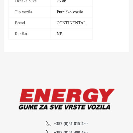
Oznaka buke
75 db
Tip vozila
Putničko vozilo
Brend
CONTINENTAL
Runflat
NE
+387 (0)51 815 480
+387 (0)51 490 420