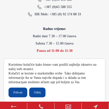
+387 (0)65 588 555
HR Mob: +385 (0) 92 174 88 33
Radno vrijeme:
Radni dani 7.30 – 17.00 časova
Subota 7.30 – 15.00 časova
Pauza od 11:00 do 11:30
Koristimo kolačiće kako bismo vam pružili najbolje iskustvo na
info@energydoo.com
našoj web stranici.
Kolačići se koriste u marketinške svrhe. Tako dobijamo
informacije šta se Vama najviše dopada i u skladu sa tim
informacijam možemo učiniti sajt još boljim za Vas.
2026 Copyright Energy Auto Gume
Prihvati
Odbij