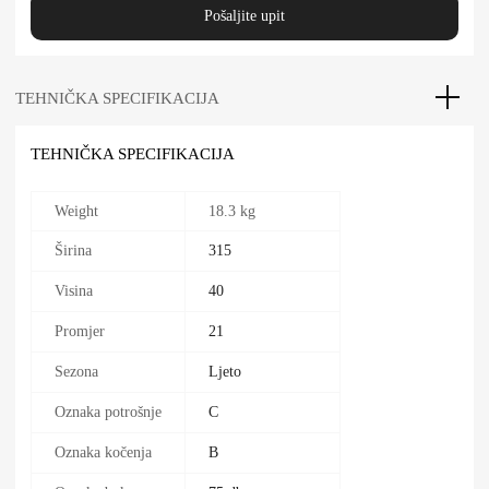
Pošaljite upit
TEHNIČKA SPECIFIKACIJA
TEHNIČKA SPECIFIKACIJA
Weight
18.3 kg
Širina
315
Visina
40
Promjer
21
Sezona
Ljeto
Oznaka potrošnje
C
Oznaka kočenja
B