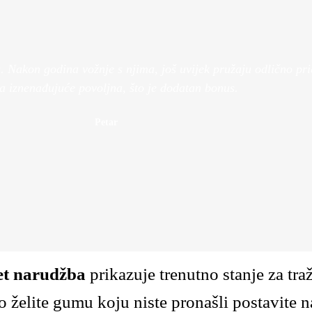
Pogledaj V
Pogledaj Više
Nakon godina vožnje s njima, još uvijek pružaju odlično prian
la iznenađujuće povoljna, što je dodatan bonus.
Petar
et narudžba
prikazuje trenutno stanje za tr
 želite gumu koju niste pronašli postavite n