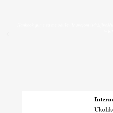
Pogledaj Više
Hankook gume su me oduševile svojom izdržljivošću. 
je bi
Intern
Ukoliko