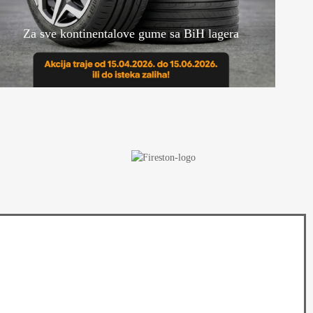
Za sve kontinentalove gume sa BiH lagera