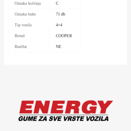
Oznaka kočenja
C
Oznaka buke
71 db
Tip vozila
4×4
Brend
COOPER
Runflat
NE