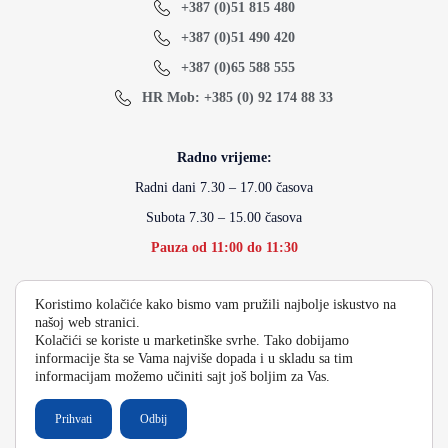
+387 (0)51 815 480
+387 (0)51 490 420
+387 (0)65 588 555
HR Mob: +385 (0) 92 174 88 33
Radno vrijeme:
Radni dani 7.30 – 17.00 časova
Subota 7.30 – 15.00 časova
Pauza od 11:00 do 11:30
Koristimo kolačiće kako bismo vam pružili najbolje iskustvo na
info@energydoo.com
našoj web stranici.
Kolačići se koriste u marketinške svrhe. Tako dobijamo
informacije šta se Vama najviše dopada i u skladu sa tim
informacijam možemo učiniti sajt još boljim za Vas.
2026 Copyright Energy Auto Gume
Prihvati
Odbij