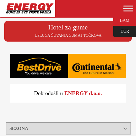
BAM
Hotel za gume
EUR
USLUGA ČUVANJA GUMA I TOČKOVA
Dobrodošli u
ENERGY d.o.o.