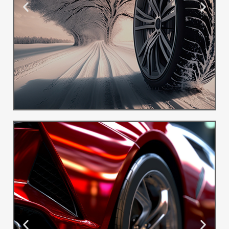
Ponuda
Guma
Besplatna
dostava
Pogledaj
Više