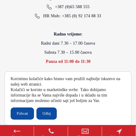
+387 (0)65 588 555
HR Mob: +385 (0) 92 174 88 33
Radno vrijeme:
Radni dani 7.30 – 17.00 časova
Subota 7.30 – 15.00 časova
Pauza od 11:00 do 11:30
Koristimo kolačiće kako bismo vam pružili najbolje iskustvo na
info@energydoo.com
našoj web stranici.
Kolačići se koriste u marketinške svrhe. Tako dobijamo
informacije šta se Vama najviše dopada i u skladu sa tim
informacijam možemo učiniti sajt još boljim za Vas.
2026 Copyright Energy Auto Gume
Prihvati
Odbij