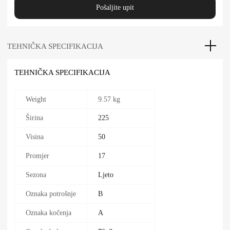
Pošaljite upit
TEHNIČKA SPECIFIKACIJA
TEHNIČKA SPECIFIKACIJA
Weight
9.57 kg
Širina
225
Visina
50
Promjer
17
Sezona
Ljeto
Oznaka potrošnje
B
Oznaka kočenja
A