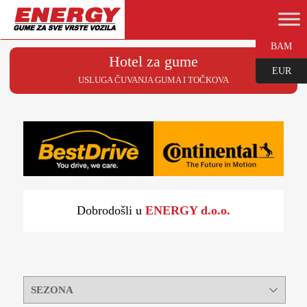
BAM
Hotel za gume
EUR
USLUGA ČUVANJA GUMA I TOČKOVA
Dobrodošli u
ENERGY d.o.o.