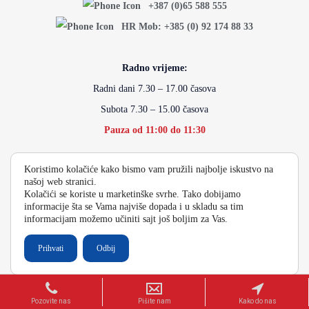
+387 (0)65 588 555
HR Mob: +385 (0) 92 174 88 33
Radno vrijeme:
Radni dani 7.30 – 17.00 časova
Subota 7.30 – 15.00 časova
Pauza od 11:00 do 11:30
Koristimo kolačiće kako bismo vam pružili najbolje iskustvo na
info@energydoo.com
našoj web stranici.
Kolačići se koriste u marketinške svrhe. Tako dobijamo
informacije šta se Vama najviše dopada i u skladu sa tim
informacijam možemo učiniti sajt još boljim za Vas.
2026 Copyright Energy Auto Gume
Prihvati
Odbij