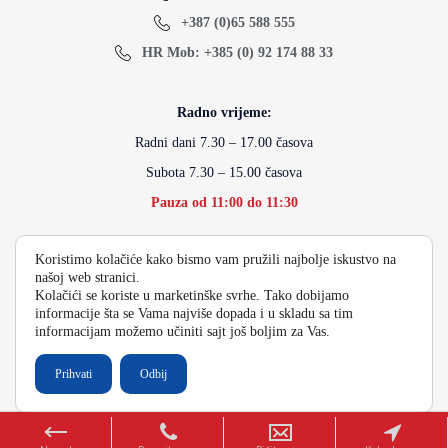
+387 (0)65 588 555
HR Mob: +385 (0) 92 174 88 33
Radno vrijeme:
Radni dani 7.30 – 17.00 časova
Subota 7.30 – 15.00 časova
Pauza od 11:00 do 11:30
Koristimo kolačiće kako bismo vam pružili najbolje iskustvo na
info@energydoo.com
našoj web stranici.
Kolačići se koriste u marketinške svrhe. Tako dobijamo
informacije šta se Vama najviše dopada i u skladu sa tim
informacijam možemo učiniti sajt još boljim za Vas.
2026 Copyright Energy Auto Gume
Prihvati
Odbij