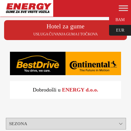
BAM
Hotel za gume
EUR
USLUGA ČUVANJA GUMA I TOČKOVA
Dobrodošli u
ENERGY d.o.o.