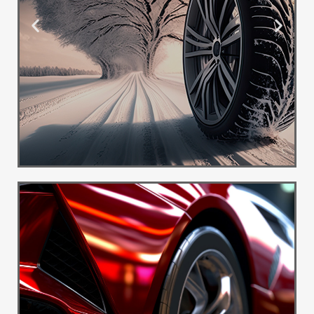
Ponuda
Guma
Besplatna
dostava
Pogledaj
Više