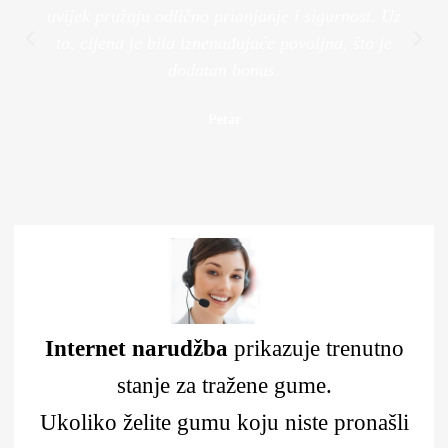
uvijek pružaju odlično prianjanje i sigurnost. Uz
to, cijena je bila iznenađujuće povoljna, što je
dodatan bonus.
Petar
Internet narudžba
prikazuje trenutno
stanje za tražene gume.
Ukoliko želite gumu koju niste pronašli