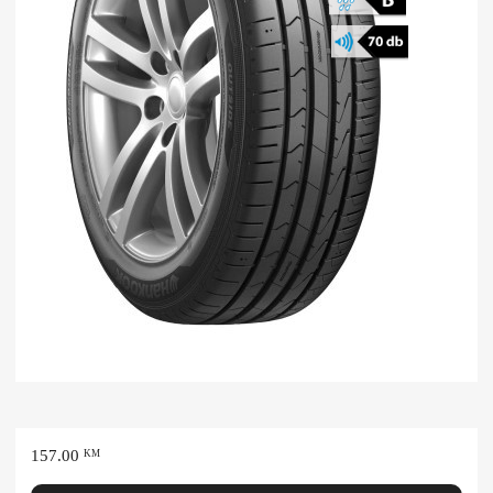
157.00
KM