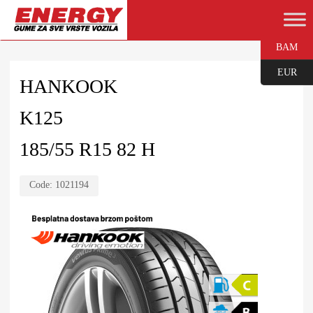
BAM
EUR
HANKOOK
K125
185/55 R15 82 H
Code:
1021194