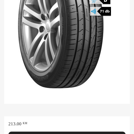
213.00
KM