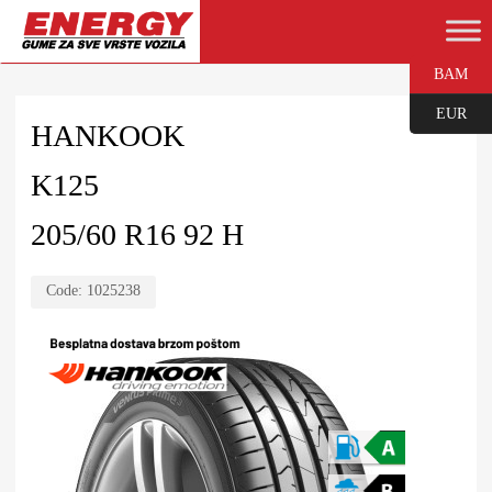
BAM
EUR
HANKOOK
K125
205/60 R16 92 H
Code:
1025238