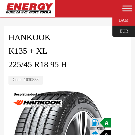
BAM
EUR
HANKOOK
K135 + XL
225/45 R18 95 H
Code:
1030833