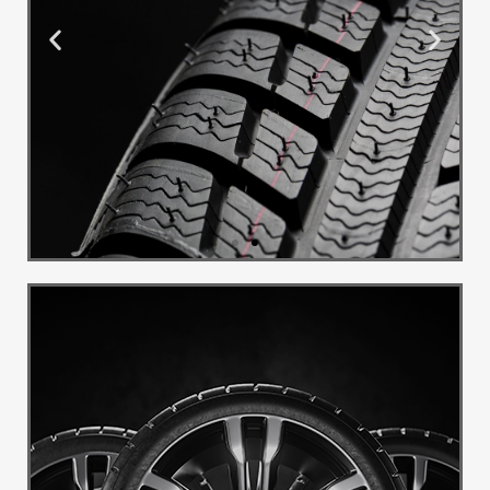
Montaža i
Balans
Pružamo uslugu montaže i
balansa guma
Pogledaj Više