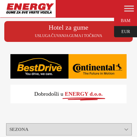
BAM
Hotel za gume
EUR
USLUGA ČUVANJA GUMA I TOČKOVA
Dobrodošli u
ENERGY d.o.o.