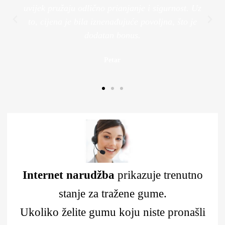
uvijek pružaju odlično prianjanje i sigurnost. Uz
to, cijena je bila iznenađujuće povoljna, što je
dodatan bonus.
Petar
Internet narudžba
prikazuje trenutno
stanje za tražene gume.
Ukoliko želite gumu koju niste pronašli