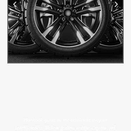
Alu Felge
Transformirajte izgled svog vozila s
našim luksuznim felgama.
Pogledaj Više
Hankook gume su me oduševile svojom
izdržljivošću. Nakon godina vožnje s njima, još