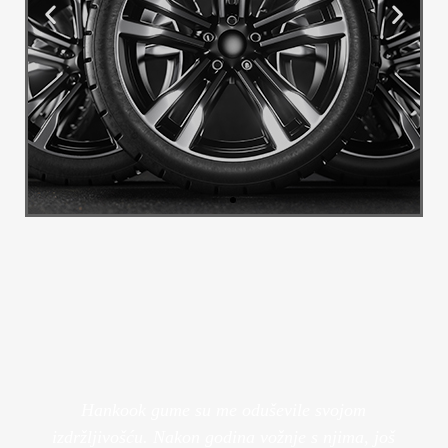
Alu Felge
Transformirajte izgled svog vozila s
našim luksuznim felgama.
Pogledaj Više
Hankook gume su me oduševile svojom
izdržljivošću. Nakon godina vožnje s njima, još