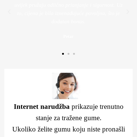
uvijek pružaju odlično prianjanje i sigurnost. Uz
to, cijena je bila iznenađujuće povoljna, što je
dodatan bonus.
Petar
Internet narudžba
prikazuje trenutno
stanje za tražene gume.
Ukoliko želite gumu koju niste pronašli