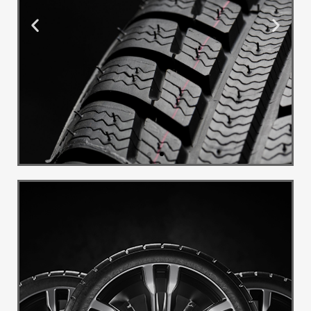
Montaža i
Balans
Pružamo uslugu montaže i
balansa guma
Pogledaj Više