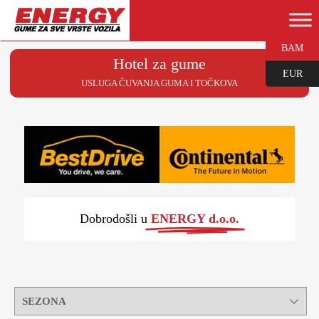
BAM
Hotel za gume
EUR
USLUGA ČUVANJA GUMA I TOČKOVA
Dobrodošli u
ENERGY d.o.o.