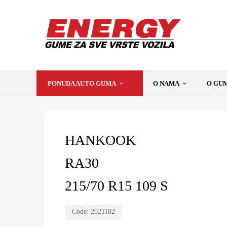
PONUDA AUTO GUMA
O NAMA
O GU
HANKOOK
RA30
215/70 R15 109 S
Code:
2021182