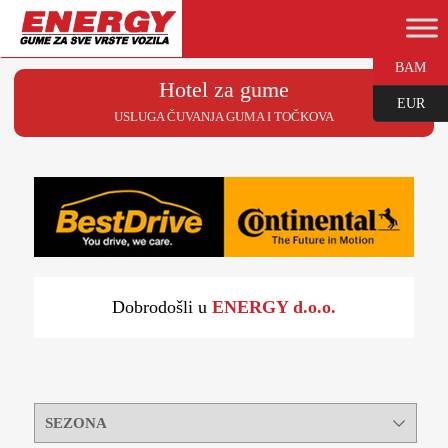
BAM
Hotel za gume
EUR
USLUGA ČUVANJA GUMA I TOČKOVA
Dobrodošli u
ENERGY d.o.o.