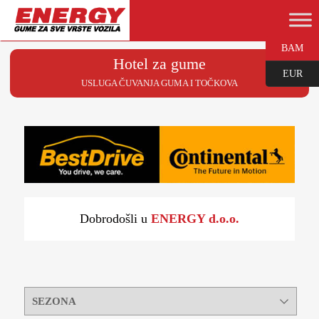
BAM
Hotel za gume
EUR
USLUGA ČUVANJA GUMA I TOČKOVA
Dobrodošli u
ENERGY d.o.o.