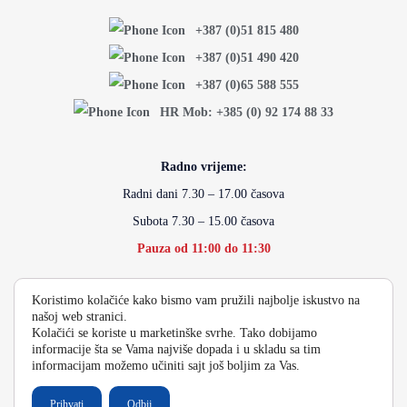
+387 (0)51 815 480
+387 (0)51 490 420
+387 (0)65 588 555
HR Mob: +385 (0) 92 174 88 33
Radno vrijeme:
Radni dani 7.30 – 17.00 časova
Subota 7.30 – 15.00 časova
Pauza od 11:00 do 11:30
Koristimo kolačiće kako bismo vam pružili najbolje iskustvo na
info@energydoo.com
našoj web stranici.
Kolačići se koriste u marketinške svrhe. Tako dobijamo
informacije šta se Vama najviše dopada i u skladu sa tim
informacijam možemo učiniti sajt još boljim za Vas.
2026 Copyright Energy Auto Gume
Prihvati
Odbij