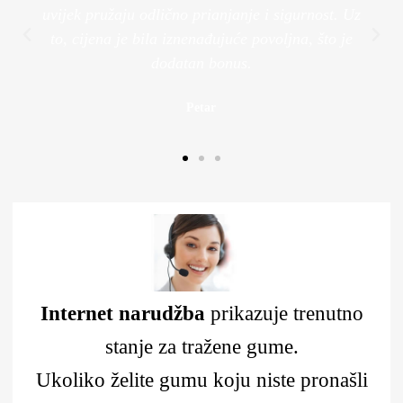
uvijek pružaju odlično prianjanje i sigurnost. Uz
to, cijena je bila iznenađujuće povoljna, što je
dodatan bonus.
Petar
Internet narudžba
prikazuje trenutno
stanje za tražene gume.
Ukoliko želite gumu koju niste pronašli