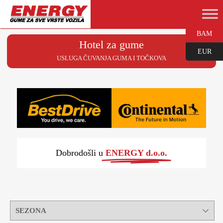
BAM
Hotel za gume
EUR
USLUGA ČUVANJA GUMA I TOČKOVA
Dobrodošli u
ENERGY d.o.o.