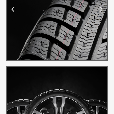
Montaža i
Balans
Pružamo uslugu montaže i
balansa guma
Pogledaj Više