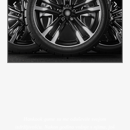
Alu Felge
Transformirajte izgled svog vozila s
našim luksuznim felgama.
Pogledaj Više
Hankook gume su me oduševile svojom
izdržljivošću. Nakon godina vožnje s njima, još