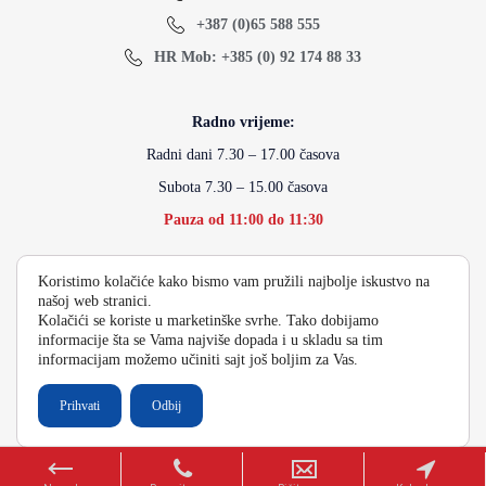
+387 (0)65 588 555
HR Mob: +385 (0) 92 174 88 33
Radno vrijeme:
Radni dani 7.30 – 17.00 časova
Subota 7.30 – 15.00 časova
Pauza od 11:00 do 11:30
Koristimo kolačiće kako bismo vam pružili najbolje iskustvo na
info@energydoo.com
našoj web stranici.
Kolačići se koriste u marketinške svrhe. Tako dobijamo
informacije šta se Vama najviše dopada i u skladu sa tim
informacijam možemo učiniti sajt još boljim za Vas.
2026 Copyright Energy Auto Gume
Prihvati
Odbij