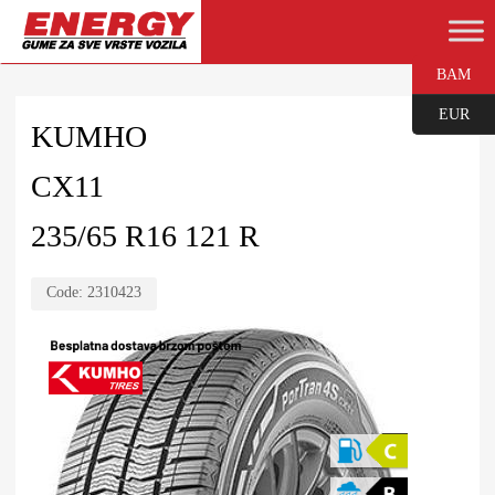
BAM
EUR
KUMHO
CX11
235/65 R16 121 R
Code:
2310423