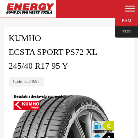
BAM
EUR
KUMHO
ECSTA SPORT PS72 XL
245/40 R17 95 Y
Code:
2374693