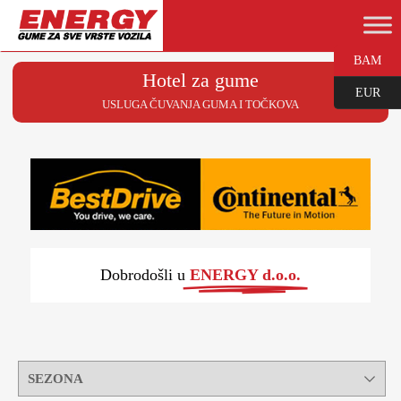
BAM
Hotel za gume
EUR
USLUGA ČUVANJA GUMA I TOČKOVA
Dobrodošli u
ENERGY d.o.o.