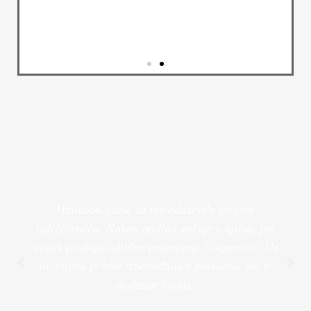
Alu Felge
Transformirajte izgled svog vozila s
našim luksuznim felgama.
Pogledaj Više
Hankook gume su me oduševile svojom
izdržljivošću. Nakon godina vožnje s njima, još
uvijek pružaju odlično prianjanje i sigurnost. Uz
to, cijena je bila iznenađujuće povoljna, što je
dodatan bonus.