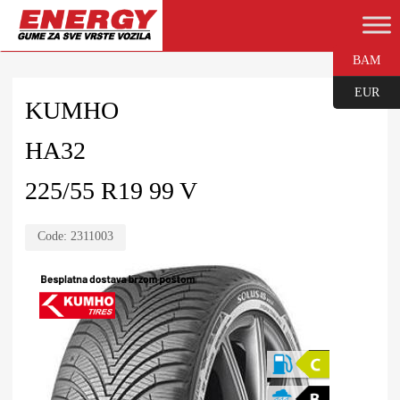
BAM
EUR
KUMHO
HA32
225/55 R19 99 V
Code:
2311003