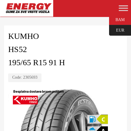
BAM
EUR
KUMHO
HS52
195/65 R15 91 H
Code:
2305693