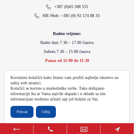
+387 (0)65 588 555
HR Mob: +385 (0) 92 174 88 33
Radno vrijeme:
Radni dani 7.30 – 17.00 časova
Subota 7.30 – 15.00 časova
Pauza od 11:00 do 11:30
Koristimo kolačiće kako bismo vam pružili najbolje iskustvo na
info@energydoo.com
našoj web stranici.
Kolačići se koriste u marketinške svrhe. Tako dobijamo
informacije šta se Vama najviše dopada i u skladu sa tim
informacijam možemo učiniti sajt još boljim za Vas.
2026 Copyright Energy Auto Gume
Prihvati
Odbij