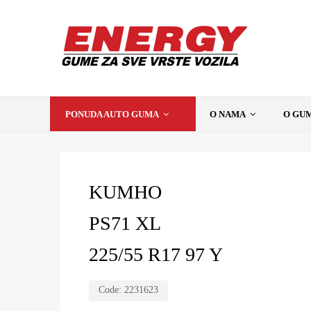
PONUDA AUTO GUMA
O NAMA
O GU
KUMHO
PS71 XL
225/55 R17 97 Y
Code:
2231623