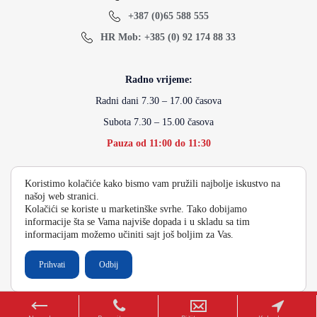
+387 (0)65 588 555
HR Mob: +385 (0) 92 174 88 33
Radno vrijeme:
Radni dani 7.30 – 17.00 časova
Subota 7.30 – 15.00 časova
Pauza od 11:00 do 11:30
Koristimo kolačiće kako bismo vam pružili najbolje iskustvo na
info@energydoo.com
našoj web stranici.
Kolačići se koriste u marketinške svrhe. Tako dobijamo
informacije šta se Vama najviše dopada i u skladu sa tim
informacijam možemo učiniti sajt još boljim za Vas.
2026 Copyright Energy Auto Gume
Prihvati
Odbij