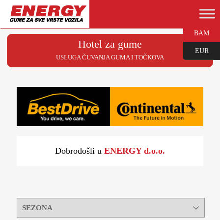
BAM
Hotel za gume
EUR
USLUGA ČUVANJA GUMA I TOČKOVA
Dobrodošli u
ENERGY d.o.o.