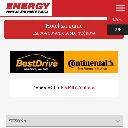
BAM
Hotel za gume
EUR
USLUGA ČUVANJA GUMA I TOČKOVA
Dobrodošli u
ENERGY d.o.o.