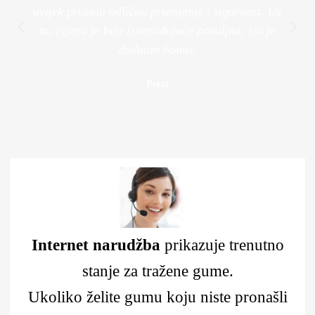
uvijek pružaju odlično prianjanje i sigurnost. Uz
to, cijena je bila iznenađujuće povoljna, što je
dodatan bonus.
Petar
Internet narudžba
prikazuje trenutno
stanje za tražene gume.
Ukoliko želite gumu koju niste pronašli