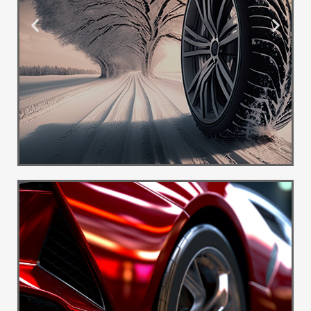
Ponuda
Guma
Besplatna
dostava
Pogledaj
Više