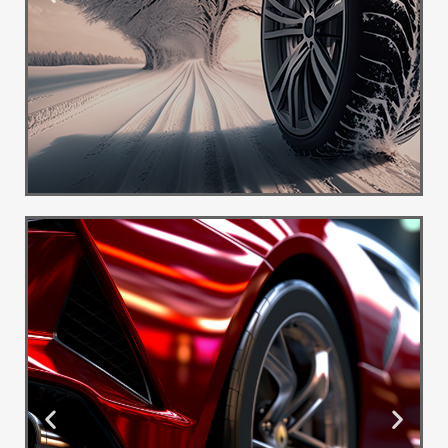
Ponuda
Guma
Besplatna
dostava
Pogledaj
Više