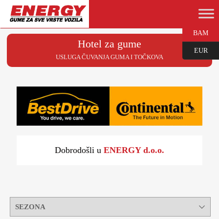
BAM
Hotel za gume
EUR
USLUGA ČUVANJA GUMA I TOČKOVA
Dobrodošli u
ENERGY d.o.o.