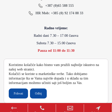
+387 (0)65 588 555
HR Mob: +385 (0) 92 174 88 33
Radno vrijeme:
Radni dani 7.30 – 17.00 časova
Subota 7.30 – 15.00 časova
Pauza od 11:00 do 11:30
Koristimo kolačiće kako bismo vam pružili najbolje iskustvo na
info@energydoo.com
našoj web stranici.
Kolačići se koriste u marketinške svrhe. Tako dobijamo
informacije šta se Vama najviše dopada i u skladu sa tim
informacijam možemo učiniti sajt još boljim za Vas.
2026 Copyright Energy Auto Gume
Prihvati
Odbij