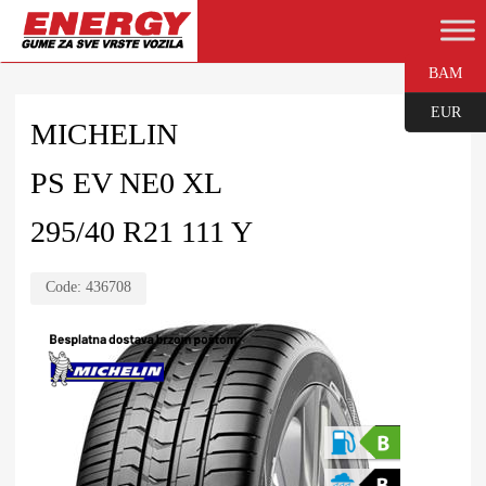
BAM
EUR
MICHELIN
PS EV NE0 XL
295/40 R21 111 Y
Code:
436708