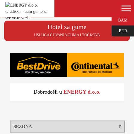
BAM
Hotel za gume
EUR
USLUGA ČUVANJA GUMA I TOČKOVA
Dobrodošli u
ENERGY d.o.o.