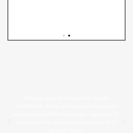
Alu Felge
Transformirajte izgled svog vozila s
našim luksuznim felgama.
Pogledaj Više
Hankook gume su me oduševile svojom
izdržljivošću. Nakon godina vožnje s njima, još
uvijek pružaju odlično prianjanje i sigurnost. Uz
to, cijena je bila iznenađujuće povoljna, što je
dodatan bonus.