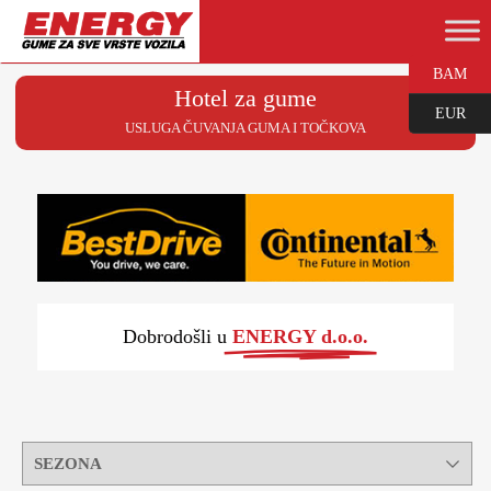
BAM
Hotel za gume
EUR
USLUGA ČUVANJA GUMA I TOČKOVA
Dobrodošli u
ENERGY d.o.o.