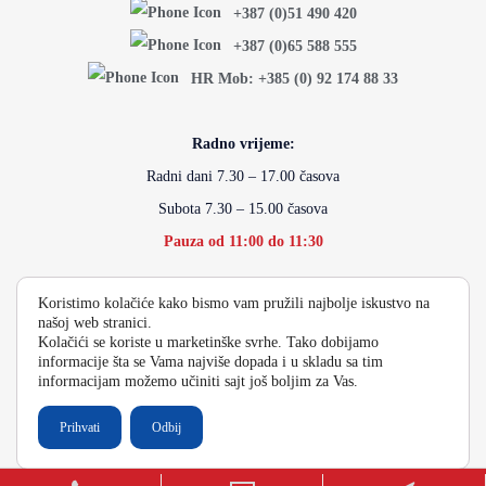
+387 (0)51 490 420
+387 (0)65 588 555
HR Mob: +385 (0) 92 174 88 33
Radno vrijeme:
Radni dani 7.30 – 17.00 časova
Subota 7.30 – 15.00 časova
Pauza od 11:00 do 11:30
Koristimo kolačiće kako bismo vam pružili najbolje iskustvo na
info@energydoo.com
našoj web stranici.
Kolačići se koriste u marketinške svrhe. Tako dobijamo
informacije šta se Vama najviše dopada i u skladu sa tim
informacijam možemo učiniti sajt još boljim za Vas.
2026 Copyright Energy Auto Gume
Prihvati
Odbij