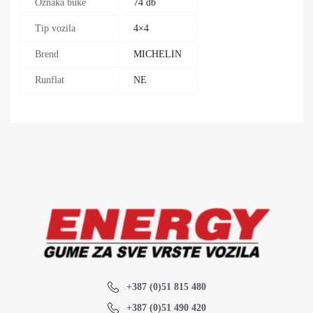
Oznaka buke
74 db
Tip vozila
4×4
Brend
MICHELIN
Runflat
NE
+387 (0)51 815 480
+387 (0)51 490 420