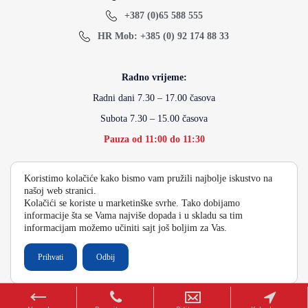
+387 (0)65 588 555
HR Mob: +385 (0) 92 174 88 33
Radno vrijeme:
Radni dani 7.30 – 17.00 časova
Subota 7.30 – 15.00 časova
Pauza od 11:00 do 11:30
Koristimo kolačiće kako bismo vam pružili najbolje iskustvo na
info@energydoo.com
našoj web stranici.
Kolačići se koriste u marketinške svrhe. Tako dobijamo
informacije šta se Vama najviše dopada i u skladu sa tim
informacijam možemo učiniti sajt još boljim za Vas.
2026 Copyright Energy Auto Gume
Prihvati
Odbij