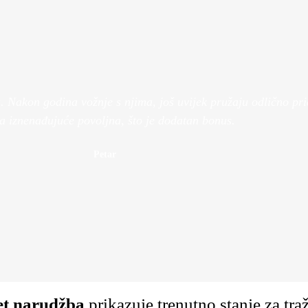
Pružamo uslugu mo
Bolje perfo
balansa gum
Pogledaj V
Pogledaj Više
Nakon godina vožnje s njima, još uvijek pružaju odlično prian
la iznenađujuće povoljna, što je dodatan bonus.
Petar
et narudžba
prikazuje trenutno stanje za tr