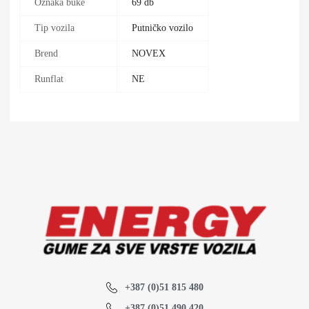
Oznaka buke
69 db
Tip vozila
Putničko vozilo
Brend
NOVEX
Runflat
NE
+387 (0)51 815 480
+387 (0)51 490 420