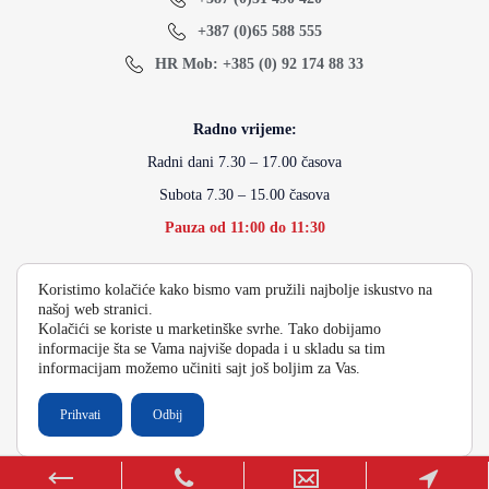
+387 (0)65 588 555
HR Mob: +385 (0) 92 174 88 33
Radno vrijeme:
Radni dani 7.30 – 17.00 časova
Subota 7.30 – 15.00 časova
Pauza od 11:00 do 11:30
Koristimo kolačiće kako bismo vam pružili najbolje iskustvo na
info@energydoo.com
našoj web stranici.
Kolačići se koriste u marketinške svrhe. Tako dobijamo
informacije šta se Vama najviše dopada i u skladu sa tim
informacijam možemo učiniti sajt još boljim za Vas.
2026 Copyright Energy Auto Gume
Prihvati
Odbij